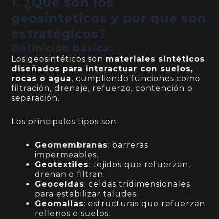
1. ¿Qué son los
geosintéticos y por qué son
estratégicos?
Definición básica:
Los geosintéticos son
materiales sintéticos
diseñados para interactuar con suelos,
rocas o agua
, cumpliendo funciones como
filtración, drenaje, refuerzo, contención o
separación.
Los principales tipos son:
Geomembranas
: barreras
impermeables.
Geotextiles
: tejidos que refuerzan,
drenan o filtran.
Geoceldas
: celdas tridimensionales
para estabilizar taludes.
Geomallas
: estructuras que refuerzan
rellenos o suelos.