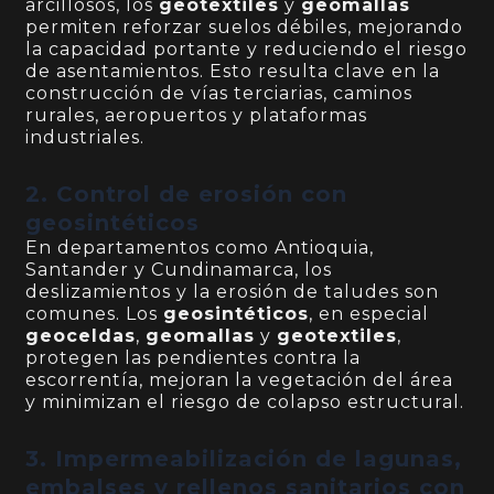
arcillosos, los
geotextiles
y
geomallas
permiten reforzar suelos débiles, mejorando
la capacidad portante y reduciendo el riesgo
de asentamientos. Esto resulta clave en la
construcción de vías terciarias, caminos
rurales, aeropuertos y plataformas
industriales.
2. Control de erosión con
geosintéticos
En departamentos como Antioquia,
Santander y Cundinamarca, los
deslizamientos y la erosión de taludes son
comunes. Los
geosintéticos
, en especial
geoceldas
,
geomallas
y
geotextiles
,
protegen las pendientes contra la
escorrentía, mejoran la vegetación del área
y minimizan el riesgo de colapso estructural.
3. Impermeabilización de lagunas,
embalses y rellenos sanitarios con