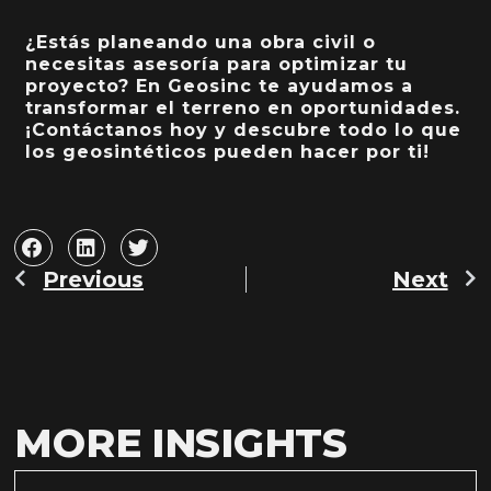
¿Estás planeando una obra civil o
necesitas asesoría para optimizar tu
proyecto? En Geosinc te ayudamos a
transformar el terreno en oportunidades.
¡Contáctanos hoy y descubre todo lo que
los geosintéticos pueden hacer por ti!
Previous
Next
Prev
N
MORE INSIGHTS