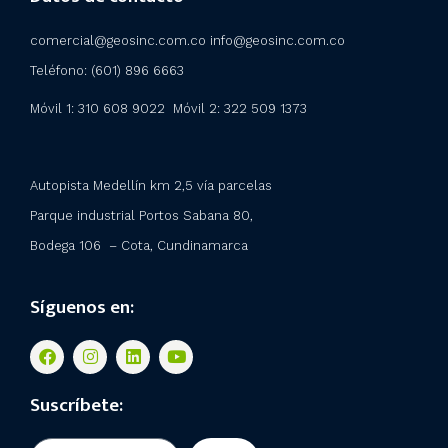
comercial@geosinc.com.co info@geosinc.com.co
Teléfono: (601) 896 6663
Móvil 1: 310 608 9022 Móvil 2:
322 509 1373
Autopista Medellín km 2,5 vía parcelas
Parque industrial Portos Sabana 80,
Bodega 106 – Cota, Cundinamarca
Síguenos en:
F
I
L
Y
a
n
i
o
c
s
n
u
e
t
k
t
Suscríbete:
b
a
e
u
o
g
d
b