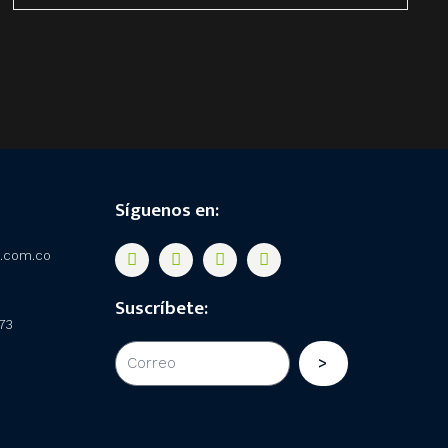
Síguenos en:
F
I
L
Y
c.com.co
a
n
i
o
c
s
n
u
e
t
k
t
Suscríbete:
b
a
e
u
73
o
g
d
b
o
r
i
e
>
k
a
n
m