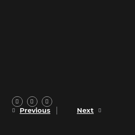
Previous
Next
Prev
Next