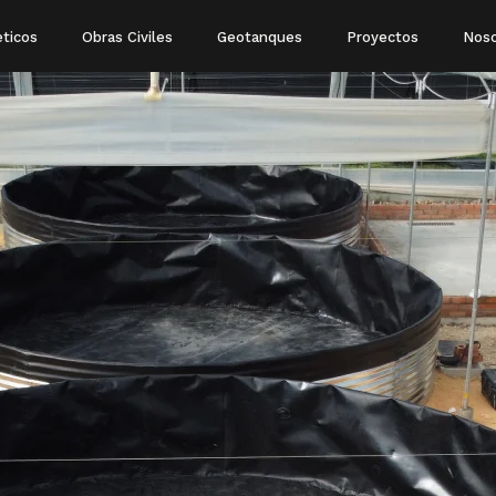
eticos
Obras Civiles
Geotanques
Proyectos
Noso