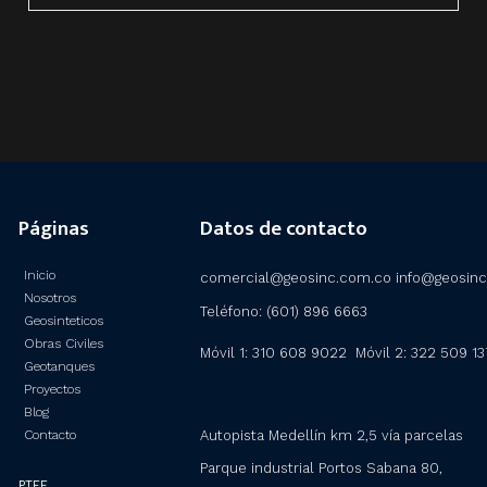
Páginas
Datos de contacto
Inicio
comercial@geosinc.com.co info@geosin
Nosotros
Teléfono: (601) 896 6663
Geosinteticos
Obras Civiles
Móvil 1: 310 608 9022 Móvil 2:
322 509 13
Geotanques
Proyectos
Blog
Contacto
Autopista Medellín km 2,5 vía parcelas
Parque industrial Portos Sabana 80,
PTEE