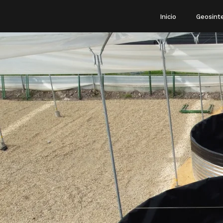
Skip
Inicio
Geosint
to
content